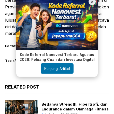
bersejarah dalam upaya memajukan dakwah Islam di
×
Provinsi Lampung. Dengan dukungan dari para tokoh
agama dan pembicara yang berpengalaman, para
lulusan diharapkan dapat melangkah dengan percaya
diri dalam menerapkan ilmu dan nilai-nilai yang telah
mereka pelajari selama ini.
Editor:
Jaya Purnama
Kode Referral Nanovest Terbaru Agustus
2026: Peluang Cuan dari Investasi Digital
Topik/Niche:
DISCOVER
Kunjungi Artikel
RELATED POST
Bedanya Strength, Hipertrofi, dan
Endurance dalam Olahraga Fitness