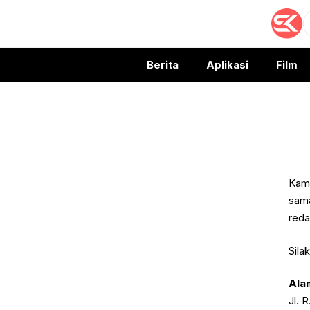
Langsung
S
ke
isi
Berita
Aplikasi
Film
Kami
sama
reda
Sila
Ala
Jl. 