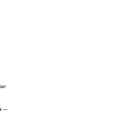
ari
m
—