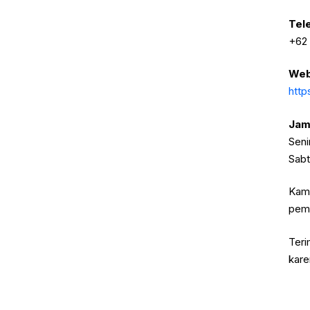
Tel
+62 
Web
http
Jam
Seni
Sabt
Kami
pemb
Teri
kare