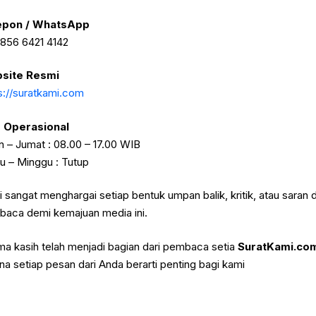
epon / WhatsApp
856 6421 4142
site Resmi
s://suratkami.com
 Operasional
n – Jumat : 08.00 – 17.00 WIB
u – Minggu : Tutup
 sangat menghargai setiap bentuk umpan balik, kritik, atau saran d
aca demi kemajuan media ini.
ma kasih telah menjadi bagian dari pembaca setia
SuratKami.co
na setiap pesan dari Anda berarti penting bagi kami