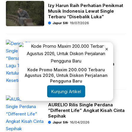
Izy Harun Raih Perhatian Penikmat
Musik Indonesia Lewat Single
Terbaru “Disebalik Luka”
Japur SK
19/07/2026
×
Deries Rilis Single Romantis
“Bersamamu”, Lagu Tentang
Ketulusan dan Kesetiaan Cinta
Kode Promo Maxim 200.000 Terbaru
Japur SK
29/05/2026
Agustus 2026, Untuk Diskon Perjalanan
Pengguna Baru
Kunjungi Artikel
AURELIO Rilis Single Perdana
“Different Life” Angkat Kisah Cinta
Sepihak
Japur SK
16/04/2026