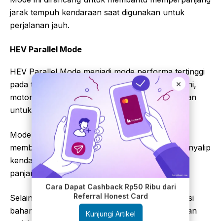
jarak tempuh kendaraan saat digunakan untuk
perjalanan jauh.
HEV Parallel Mode
HEV Parallel Mode menjadi mode performa tertinggi
×
pada teknologi BYD Dual Mode. Dalam kondisi ini,
motor listrik dan mesin bensin bekerja bersamaan
untuk menghasilkan tenaga maksimal.
Mode ini sangat berguna ketika pengemudi
membutuhkan akselerasi cepat, seperti saat menyalip
kendaraan di jalan tol atau melewati tanjakan
panjang.
Cara Dapat Cashback Rp50 Ribu dari
Referral Honest Card
Selain bertenaga, sistem tetap menjaga konsumsi
bahan bakar agar tetap ekonomis saat kendaraan
Kunjungi Artikel