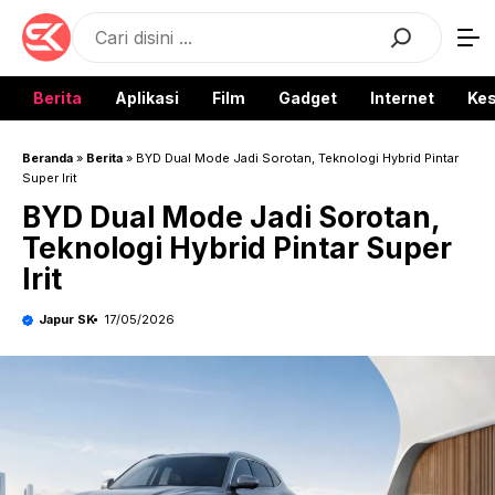
Langsung
Search
ke
isi
Berita
Aplikasi
Film
Gadget
Internet
Ke
Beranda
»
Berita
»
BYD Dual Mode Jadi Sorotan, Teknologi Hybrid Pintar
Super Irit
BYD Dual Mode Jadi Sorotan,
Teknologi Hybrid Pintar Super
Irit
Japur SK
17/05/2026