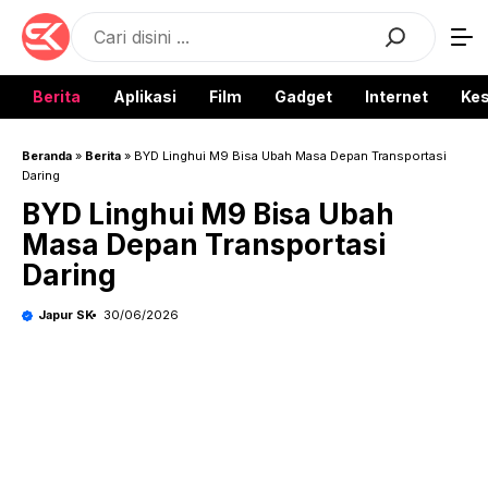
Langsung
Search
ke
isi
Berita
Aplikasi
Film
Gadget
Internet
Ke
Beranda
»
Berita
»
BYD Linghui M9 Bisa Ubah Masa Depan Transportasi
Daring
BYD Linghui M9 Bisa Ubah
Masa Depan Transportasi
Daring
Japur SK
30/06/2026