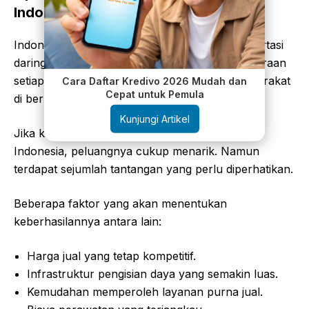
Indonesia?
Indonesia merupakan salah satu pasar transportasi
daring terbesar di Asia Tenggara. Ribuan kendaraan
setiap hari beroperasi melayani mobilitas masyarakat
Cara Daftar Kredivo 2026 Mudah dan
Cepat untuk Pemula
di berbagai kota besar.
Kunjungi Artikel
Jika konsep seperti BYD Linghui M9 masuk ke
Indonesia, peluangnya cukup menarik. Namun
terdapat sejumlah tantangan yang perlu diperhatikan.
Beberapa faktor yang akan menentukan
keberhasilannya antara lain:
Harga jual yang tetap kompetitif.
Infrastruktur pengisian daya yang semakin luas.
Kemudahan memperoleh layanan purna jual.