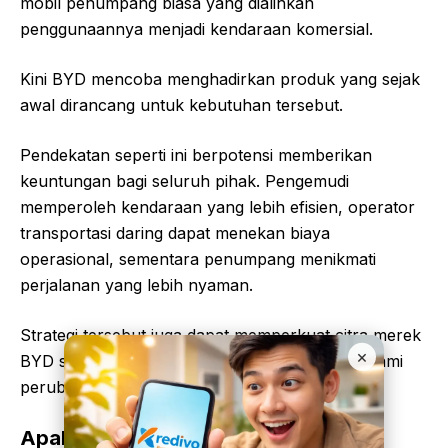
mobil penumpang biasa yang dialihkan
penggunaannya menjadi kendaraan komersial.
Kini BYD mencoba menghadirkan produk yang sejak
awal dirancang untuk kebutuhan tersebut.
Pendekatan seperti ini berpotensi memberikan
keuntungan bagi seluruh pihak. Pengemudi
memperoleh kendaraan yang lebih efisien, operator
transportasi daring dapat menekan biaya
operasional, sementara penumpang menikmati
perjalanan yang lebih nyaman.
Strategi tersebut juga dapat memperkuat citra merek
×
BYD sebagai perusahaan yang mampu memahami
perubahan kebutuhan pasar.
Apakah Konsep Ini Cocok untuk