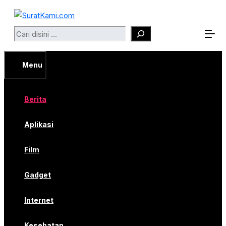
Langsung
ke
Search
isi
Menu
Berita
Aplikasi
Film
Gadget
Internet
Kesehatan