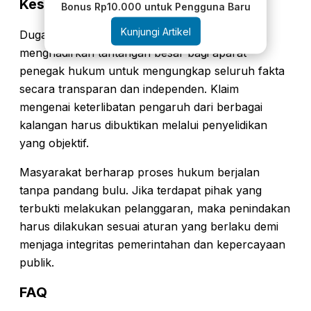
Kesimpulan
Bonus Rp10.000 untuk Pengguna Baru
Kunjungi Artikel
Dugaan tekanan dalam kasus korupsi MBG
menghadirkan tantangan besar bagi aparat
penegak hukum untuk mengungkap seluruh fakta
secara transparan dan independen. Klaim
mengenai keterlibatan pengaruh dari berbagai
kalangan harus dibuktikan melalui penyelidikan
yang objektif.
Masyarakat berharap proses hukum berjalan
tanpa pandang bulu. Jika terdapat pihak yang
terbukti melakukan pelanggaran, maka penindakan
harus dilakukan sesuai aturan yang berlaku demi
menjaga integritas pemerintahan dan kepercayaan
publik.
FAQ