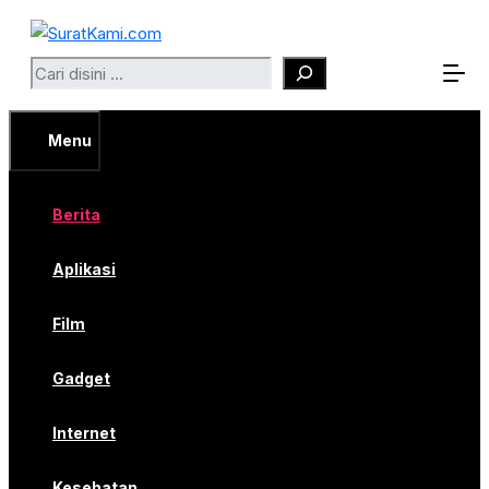
Langsung
ke
Search
isi
Menu
Berita
Aplikasi
Film
Gadget
Internet
Kesehatan