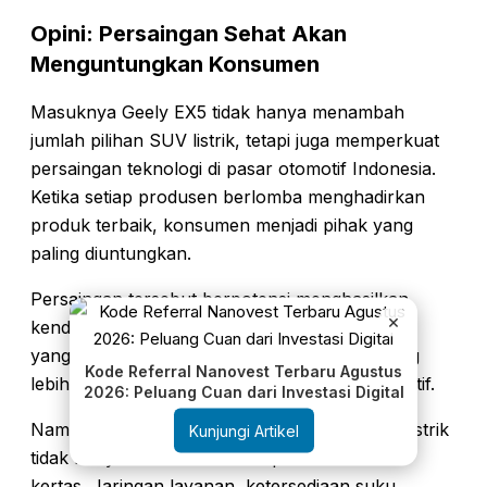
Opini: Persaingan Sehat Akan
Menguntungkan Konsumen
Masuknya Geely EX5 tidak hanya menambah
jumlah pilihan SUV listrik, tetapi juga memperkuat
persaingan teknologi di pasar otomotif Indonesia.
Ketika setiap produsen berlomba menghadirkan
produk terbaik, konsumen menjadi pihak yang
paling diuntungkan.
Persaingan tersebut berpotensi menghasilkan
×
kendaraan dengan fitur lebih lengkap, kualitas
yang terus meningkat, layanan purna jual yang
Kode Referral Nanovest Terbaru Agustus
lebih baik, hingga harga yang semakin kompetitif.
2026: Peluang Cuan dari Investasi Digital
Namun demikian, keberhasilan sebuah mobil listrik
Kunjungi Artikel
tidak hanya ditentukan oleh spesifikasi di atas
kertas. Jaringan layanan, ketersediaan suku