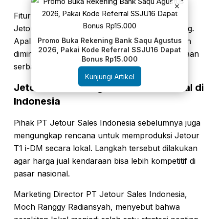
×
Fitur tersebut juga akan memperkuat identitas
Jetour T1 i-DM sebagai SUV bergaya petualang.
Promo Buka Rekening Bank Saqu Agustus
Apalagi saat ini pasar SUV di Indonesia semakin
2026, Pakai Kode Referral SSJU16 Dapat
diminati konsumen yang menginginkan kendaraan
Bonus Rp15.000
serbaguna.
Kunjungi Artikel
Jetour Pertimbangkan Produksi Lokal di
Indonesia
Pihak PT Jetour Sales Indonesia sebelumnya juga
mengungkap rencana untuk memproduksi Jetour
T1 i-DM secara lokal. Langkah tersebut dilakukan
agar harga jual kendaraan bisa lebih kompetitif di
pasar nasional.
Marketing Director PT Jetour Sales Indonesia,
Moch Ranggy Radiansyah, menyebut bahwa