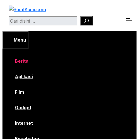
Langsung
ke
Search
isi
Menu
Berita
Aplikasi
Film
Gadget
Internet
Kesehatan