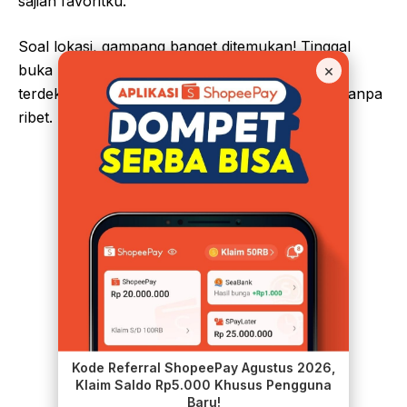
sajian favoritku.
Soal lokasi, gampang banget ditemukan! Tinggal
×
buka
Google Maps
, ketik nama jalan dan gang
terdekat, dan langsung meluncur ke tempat ini tanpa
ribet.
Kode Referral ShopeePay Agustus 2026,
Klaim Saldo Rp5.000 Khusus Pengguna
Baru!