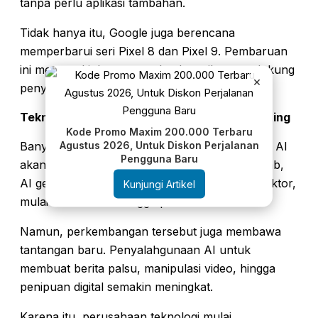
tanpa perlu aplikasi tambahan.
Tidak hanya itu, Google juga berencana
memperbarui seri Pixel 8 dan Pixel 9. Pembaruan
ini memungkinkan perangkat lama ikut mendukung
×
penyimpanan metadata C2PA.
Teknologi Watermark AI Dinilai Semakin Penting
Kode Promo Maxim 200.000 Terbaru
Agustus 2026, Untuk Diskon Perjalanan
Banyak pengamat menilai teknologi watermark AI
Pengguna Baru
akan menjadi standar baru industri digital. Sebab,
AI generatif kini digunakan di hampir semua sektor,
Kunjungi Artikel
mulai dari hiburan hingga pendidikan.
Namun, perkembangan tersebut juga membawa
tantangan baru. Penyalahgunaan AI untuk
membuat berita palsu, manipulasi video, hingga
penipuan digital semakin meningkat.
Karena itu, perusahaan teknologi mulai