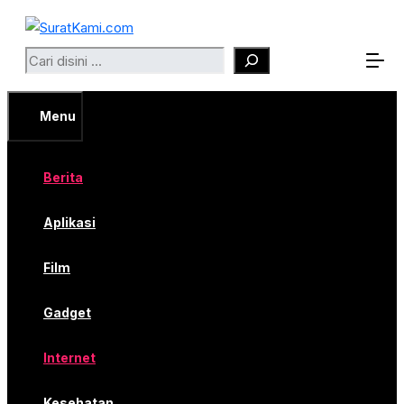
Langsung
ke
Search
isi
Menu
Berita
Aplikasi
Film
Gadget
Internet
Kesehatan