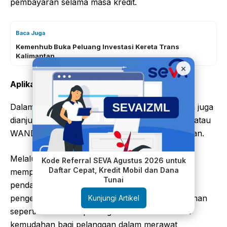
pembayaran selama masa kredit.
Baca Juga
Kemenhub Buka Peluang Investasi Kereta Trans
Kalimantan
×
Aplikasi WANDA Tambah Nilai Layanan
Dalam informasi tambahan program, konsumen juga
dianjurkan mengunduh aplikasi Wahana Honda atau
WANDA setelah melakukan pembelian kendaraan.
Melalui aplikasi tersebut, pemilik motor dapat
Kode Referral SEVA Agustus 2026 untuk
Daftar Cepat, Kredit Mobil dan Dana
memperoleh berbagai layanan digital, seperti
Tunai
pendaftaran kendaraan, booking servis, hingga
pengelolaan riwayat perawatan. Digitalisasi layanan
Kunjungi Artikel
seperti ini semakin penting karena memberikan
kemudahan bagi pelanggan dalam merawat