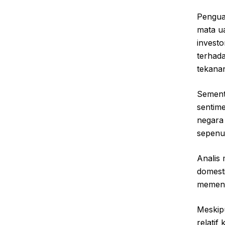
Pengua
mata u
investo
terhada
tekana
Sement
sentime
negara
sepenuh
Analis 
domesti
memeng
Meskipu
relatif