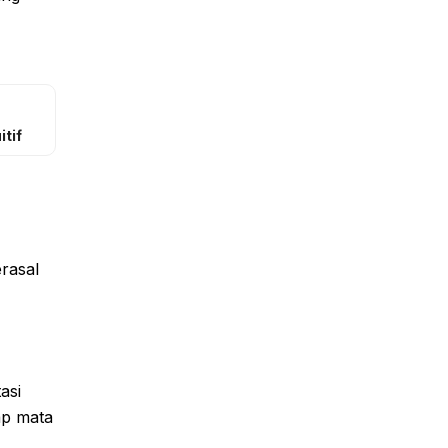
tif
rasal
asi
ap mata