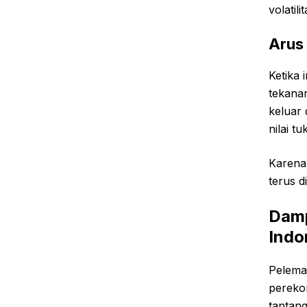
volatil
Arus
Ketika 
tekana
keluar
nilai tu
Karena 
terus d
Damp
Indo
Pelema
pereko
tantang