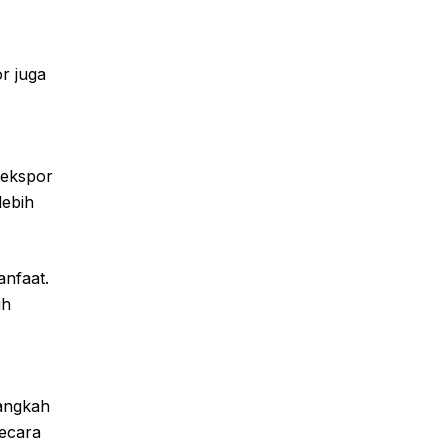
r juga
 ekspor
lebih
anfaat.
ih
langkah
secara