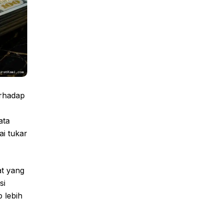
erhadap
ata
ai tukar
at yang
si
 lebih