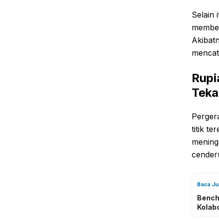
Selain 
member
Akibat
mencat
Rupi
Teka
Pergera
titik t
mening
cenderu
Baca J
Bench
Kolab