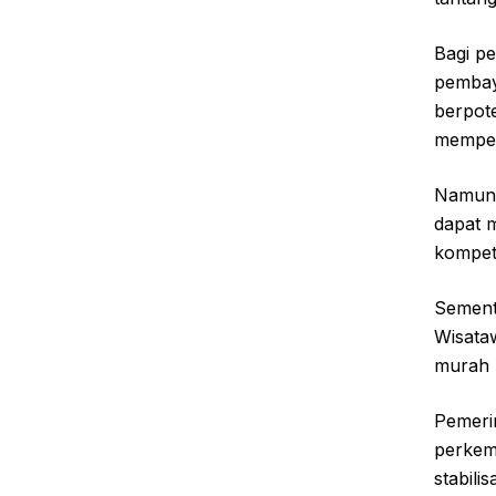
Bagi pe
pembaya
berpot
memper
Namun,
dapat 
kompeti
Sementa
Wisataw
murah 
Pemeri
perkem
stabili