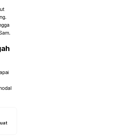
ut
ng.
ngga
 Sam.
gah
apai
modal
kuat