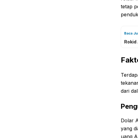
tetap p
penduk
Baca J
Rokid
Fakt
Terdap
tekanan
dari da
Peng
Dolar A
yang d
uang Am