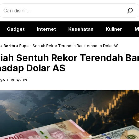
earch
Gadget
Internet
Kesehatan
Kuliner
M
»
Berita
»
Rupiah Sentuh Rekor Terendah Baru terhadap Dolar AS
iah Sentuh Rekor Terendah Ba
hadap Dolar AS
aya
03/06/2026