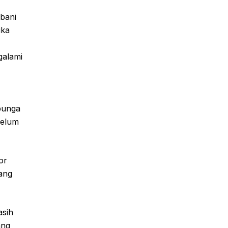
bani
ika
galami
 bunga
belum
or
yang
asih
ang