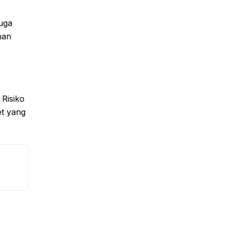
juga
han
 Risiko
t yang