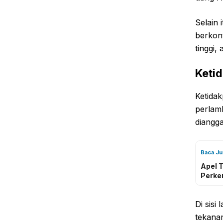
Selain 
berkont
tinggi,
Keti
Ketidak
perlam
diangga
Baca J
Apel 
Perke
Di sisi
tekana