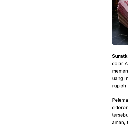
Suratk
dolar A
memeng
uang In
rupiah
Pelemah
didoron
terseb
aman, 