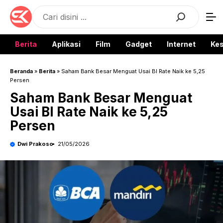
Langsung
Search
ke
isi
Berita
Aplikasi
Film
Gadget
Internet
Ke
Beranda
»
Berita
»
Saham Bank Besar Menguat Usai BI Rate Naik ke 5,25
Persen
Saham Bank Besar Menguat
Usai BI Rate Naik ke 5,25
Persen
Dwi Prakoso
21/05/2026