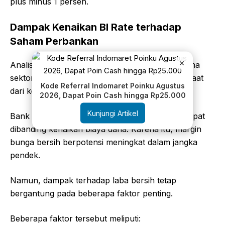
plus minus 1 persen.
Dampak Kenaikan BI Rate terhadap
Saham Perbankan
×
Analis menilai saham bank besar menguat karena
sektor perbankan umumnya memperoleh manfaat
Kode Referral Indomaret Poinku Agustus
dari kenaikan suku bunga.
2026, Dapat Poin Cash hingga Rp25.000
Kunjungi Artikel
Bank dapat menyesuaikan bunga kredit lebih cepat
dibanding kenaikan biaya dana. Karena itu, margin
bunga bersih berpotensi meningkat dalam jangka
pendek.
Namun, dampak terhadap laba bersih tetap
bergantung pada beberapa faktor penting.
Beberapa faktor tersebut meliputi: