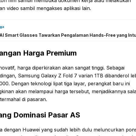
on film sambil membuka dokumen kerja atau melakukan
an video sambil mengakses aplikasi lain.
uga
 AI Smart Glasses Tawarkan Pengalaman Hands-Free yang Intui
angan Harga Premium
novatif, harga diperkirakan akan sangat tinggi. Sebagai
ingan, Samsung Galaxy Z Fold 7 varian 1TB dibanderol leb
00. Dengan teknologi lipat tiga layar, perangkat baru ini
kinan akan melampaui harga tersebut, menjadikannya sala
termahal di pasaran.
ang Dominasi Pasar AS
a dengan Huawei yang sudah lebih dulu meluncurkan ponse