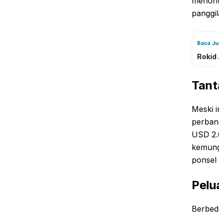
menont
panggil
Baca J
Rokid
Tant
Meski i
perband
USD 2.0
kemung
ponsel 
Pelu
Berbed