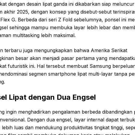
at dengan desain lipat ganda ini dikabarkan siap meluncur
 akhir 2025, dengan konsep yang disebut-sebut terinspiras
Flex G. Berbeda dari seri Z Fold sebelumnya, ponsel ini mem
gsel sehingga mampu membuka layar lebih lebar dan mem
man multitasking lebih maksimal.
n terbaru juga mengungkapkan bahwa Amerika Serikat
kinan besar akan menjadi pasar pertama yang mendapatk
at futuristik ini. Hal tersebut membuat Samsung berpelua
mendominasi segmen smartphone lipat multi-layar tanpa pe
ng.
el Lipat dengan Dua Engsel
g ingin menghadirkan pengalaman berbeda dibandingkan 
onvensional. Dengan dua engsel, layar internal dapat terbu
 lebih luas dan mendukung produktivitas tingkat tinggi, sepe