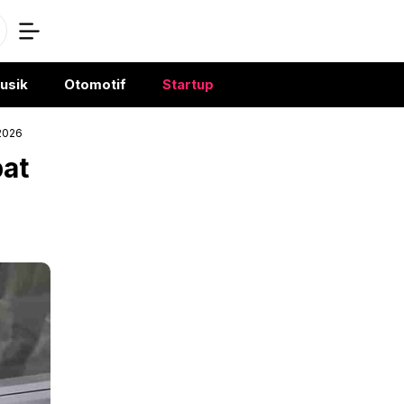
usik
Otomotif
Startup
 2026
pat