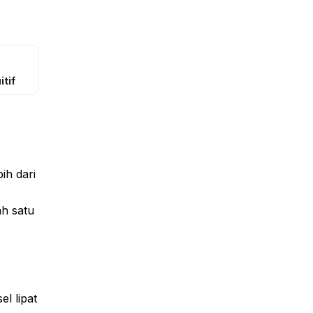
tif
ih dari
h satu
l lipat