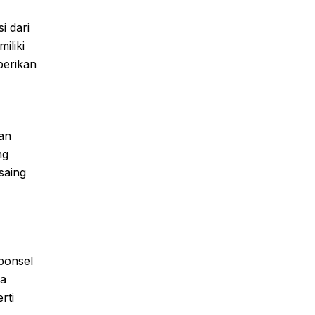
i dari
iliki
berikan
an
ng
saing
ponsel
ka
rti