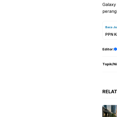
Galaxy 
perangk
Baca J
PPN K
Editor:
Topik/N
RELA