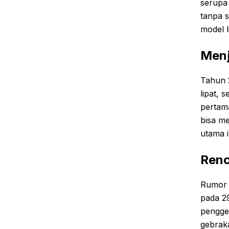
serupa
tanpa 
model l
Menj
Tahun 2
lipat, 
pertam
bisa me
utama 
Renc
Rumor 
pada 2
pengge
gebrak