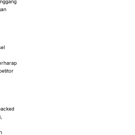
enggang
gan
el
erharap
etitor
packed
,
h