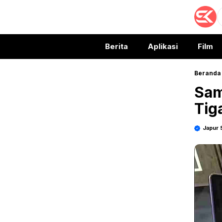
Langsung
S
ke
isi
Berita
Aplikasi
Film
Beranda
Sam
Tig
Japur 