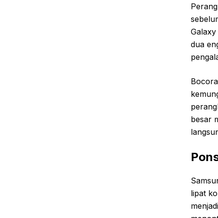
Perangk
sebelum
Galaxy 
dua en
pengala
Bocora
kemung
perangk
besar 
langsu
Pons
Samsun
lipat k
menjadi