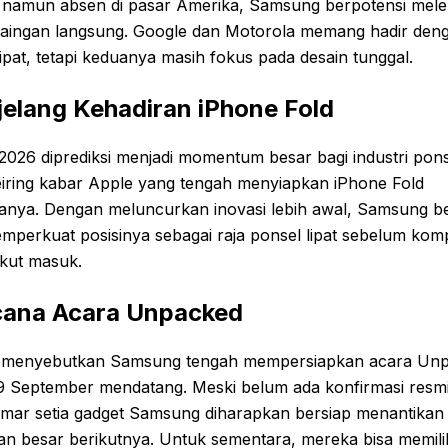
 namun absen di pasar Amerika, Samsung berpotensi mel
saingan langsung. Google dan Motorola memang hadir den
ipat, tetapi keduanya masih fokus pada desain tunggal.
elang Kehadiran iPhone Fold
026 diprediksi menjadi momentum besar bagi industri pons
seiring kabar Apple yang tengah menyiapkan iPhone Fold
anya. Dengan meluncurkan inovasi lebih awal, Samsung b
mperkuat posisinya sebagai raja ponsel lipat sebelum komp
ikut masuk.
ana Acara Unpacked
menyebutkan Samsung tengah mempersiapkan acara Un
9 September mendatang. Meski belum ada konfirmasi resmi
mar setia gadget Samsung diharapkan bersiap menantikan
an besar berikutnya. Untuk sementara, mereka bisa memili