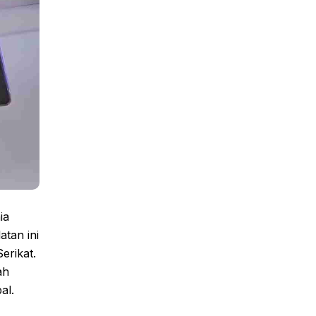
ia
tan ini
erikat.
ah
al.