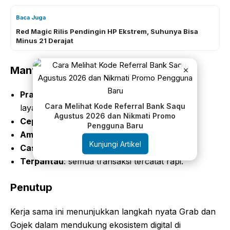
Baca Juga
Red Magic Rilis Pendingin HP Ekstrem, Suhunya Bisa
Minus 21 Derajat
×
Manfaat Utama Integrasi LinkAja
Praktis
: sekali taut bisa digunakan di semua
Cara Melihat Kode Referral Bank Saqu
layanan.
Agustus 2026 dan Nikmati Promo
Cepat
: pembayaran instan tanpa ribet.
Pengguna Baru
Aman
: dilengkapi PIN dan OTP.
Kunjungi Artikel
Cashless
: cocok untuk gaya hidup digital.
Terpantau
: semua transaksi tercatat rapi.
Penutup
Kerja sama ini menunjukkan langkah nyata Grab dan
Gojek dalam mendukung ekosistem digital di