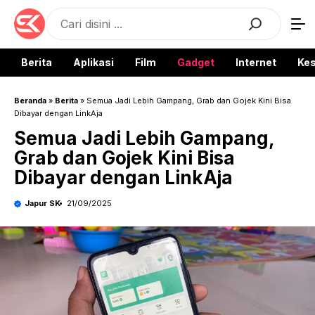
Langsung
Search
ke
isi
Berita
Aplikasi
Film
Gadget
Internet
Ke
Beranda
»
Berita
»
Semua Jadi Lebih Gampang, Grab dan Gojek Kini Bisa
Dibayar dengan LinkAja
Semua Jadi Lebih Gampang,
Grab dan Gojek Kini Bisa
Dibayar dengan LinkAja
Japur SK
21/09/2025