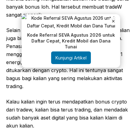
banyak bonus loh. Hal tersebut membuat tradeW
sangat menarik.
×
Selain itu, ketika kalian menggunakan TradeW, kalian
Kode Referral SEVA Agustus 2026 untuk
juga bisa mendapatkan aset digital setiap hari nya.
Daftar Cepat, Kredit Mobil dan Dana
Penasaran? Setiap kalian melakukan trading
Tunai
menggunakan trade w, kalian bisa mendapatkan 1
Kunjungi Artikel
energi, yang akan digunakan oleh trade w untuk
ditukarkan dengan crypto. Hal ini tentunya sangat
bagus bagi kalian yang sering melakukan aktivitas
trading.
Kalau kalian ingin terus mendapatkan bonus crypto
dari tradew, kalian bisa terus trading, dan mendadak
sudah banyak aset digital yang bisa kalian klaim di
akun kalian.