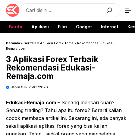
Langsung
Search
ke
isi
Berita
Aplikasi
Film
Gadget
Internet
Ke
Beranda
»
Berita
»
3 Aplikasi Forex Terbaik Rekomendasi Edukasi-
Remaja.com
3 Aplikasi Forex Terbaik
Rekomendasi Edukasi-
Remaja.com
Japur SK
25/01/2026
Edukasi-Remaja.com
– Senang mencari cuan?
Senang trading? Tahu apa itu forex? Berarti kalian
cocok membaca artikel ini. Sekarang ini, ada banyak
sekali aplikasi-aplikasi forex yang bisa kalian
gunakan. Tetapi, sedikit orang yang mengetahui