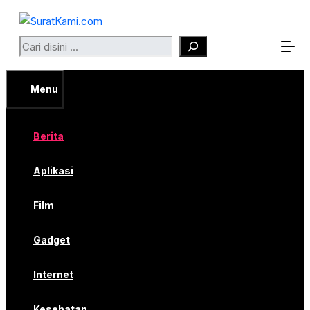
Langsung
ke
Search
isi
Menu
Berita
Aplikasi
Film
Gadget
Internet
Kesehatan