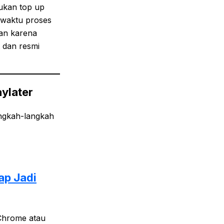
kukan top up
 waktu proses
man karena
t dan resmi
ylater
angkah-langkah
ap Jadi
Chrome atau