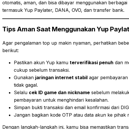
otomatis, aman, dan bisa dibayar menggunakan berbagai
termasuk Yup Paylater, DANA, OVO, dan transfer bank.
Tips Aman Saat Menggunakan Yup Paylat
Agar pengalaman top up makin nyaman, perhatikan beber
berikut:
Pastikan akun Yup kamu
terverifikasi penuh
dan mem
cukup sebelum transaksi.
Gunakan
jaringan internet stabil
agar pembayaran 
tidak gagal.
Selalu
cek ID game dan nickname
sebelum melaku
pembayaran untuk menghindari kesalahan.
Simpan bukti transaksi dan email konfirmasi dari D
Jangan bagikan kode OTP atau data akun ke pihak 
Dengan langkah-langkah ini, kamu bisa memastikan transa