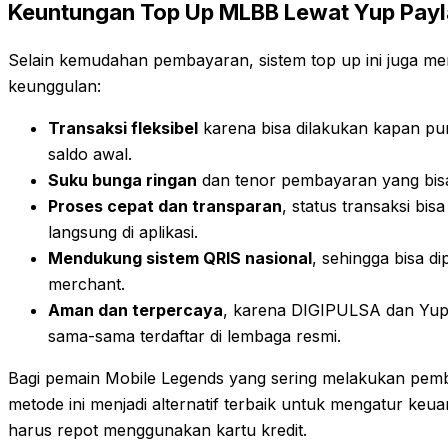
Keuntungan Top Up MLBB Lewat Yup Payl
Selain kemudahan pembayaran, sistem top up ini juga mem
keunggulan:
Transaksi fleksibel
karena bisa dilakukan kapan pu
saldo awal.
Suku bunga ringan
dan tenor pembayaran yang bisa
Proses cepat dan transparan
, status transaksi bisa
langsung di aplikasi.
Mendukung sistem QRIS nasional
, sehingga bisa di
merchant.
Aman dan terpercaya
, karena DIGIPULSA dan Yup
sama-sama terdaftar di lembaga resmi.
Bagi pemain Mobile Legends yang sering melakukan pembe
metode ini menjadi alternatif terbaik untuk mengatur keu
harus repot menggunakan kartu kredit.