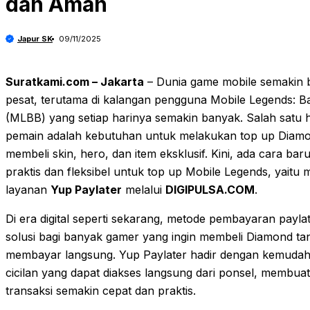
dan Aman
Japur SK
09/11/2025
Suratkami.com – Jakarta
– Dunia game mobile semakin
pesat, terutama di kalangan pengguna Mobile Legends: 
(MLBB) yang setiap harinya semakin banyak. Salah satu h
pemain adalah kebutuhan untuk melakukan top up Diamo
membeli skin, hero, dan item eksklusif. Kini, ada cara bar
praktis dan fleksibel untuk top up Mobile Legends, yait
layanan
Yup Paylater
melalui
DIGIPULSA.COM
.
Di era digital seperti sekarang, metode pembayaran payla
solusi bagi banyak gamer yang ingin membeli Diamond ta
membayar langsung. Yup Paylater hadir dengan kemudah
cicilan yang dapat diakses langsung dari ponsel, membua
transaksi semakin cepat dan praktis.