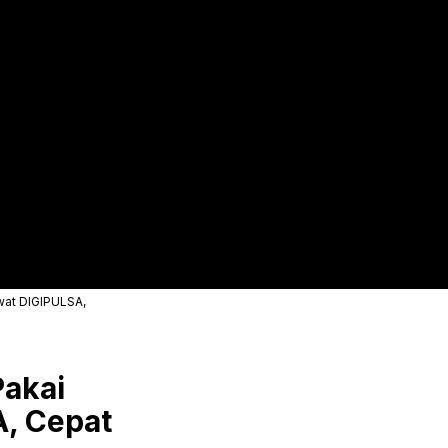
wat DIGIPULSA,
Pakai
A, Cepat