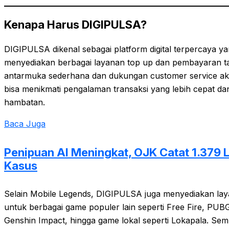
Kenapa Harus DIGIPULSA?
DIGIPULSA dikenal sebagai platform digital terpercaya y
menyediakan berbagai layanan top up dan pembayaran t
antarmuka sederhana dan dukungan customer service akt
bisa menikmati pengalaman transaksi yang lebih cepat da
hambatan.
Baca Juga
Penipuan AI Meningkat, OJK Catat 1.379 
Kasus
Selain Mobile Legends, DIGIPULSA juga menyediakan lay
untuk berbagai game populer lain seperti Free Fire, PUB
Genshin Impact, hingga game lokal seperti Lokapala. Se