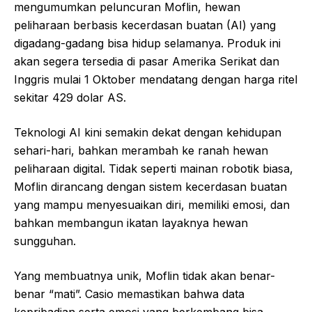
mengumumkan peluncuran Moflin, hewan
peliharaan berbasis kecerdasan buatan (AI) yang
digadang-gadang bisa hidup selamanya. Produk ini
akan segera tersedia di pasar Amerika Serikat dan
Inggris mulai 1 Oktober mendatang dengan harga ritel
sekitar 429 dolar AS.
Teknologi AI kini semakin dekat dengan kehidupan
sehari-hari, bahkan merambah ke ranah hewan
peliharaan digital. Tidak seperti mainan robotik biasa,
Moflin dirancang dengan sistem kecerdasan buatan
yang mampu menyesuaikan diri, memiliki emosi, dan
bahkan membangun ikatan layaknya hewan
sungguhan.
Yang membuatnya unik, Moflin tidak akan benar-
benar “mati”. Casio memastikan bahwa data