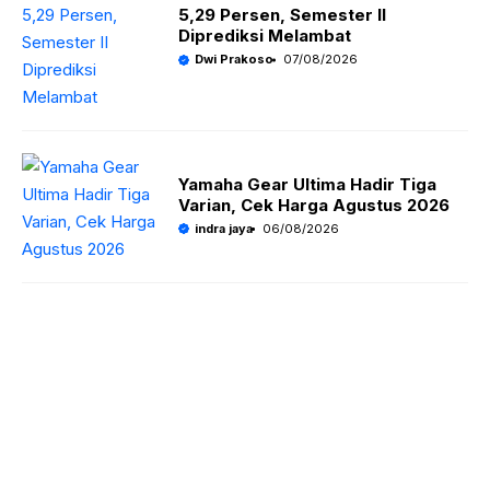
5,29 Persen, Semester II
Diprediksi Melambat
Dwi Prakoso
07/08/2026
Yamaha Gear Ultima Hadir Tiga
Varian, Cek Harga Agustus 2026
indra jaya
06/08/2026