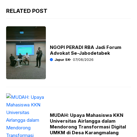
RELATED POST
NGOPI PERADI RBA Jadi Forum
Advokat Se-Jabodetabek
Japur SK
07/08/2026
MUDAH: Upaya Mahasiswa KKN
Universitas Airlangga dalam
Mendorong Transformasi Digital
UMKM di Desa Karangmalang