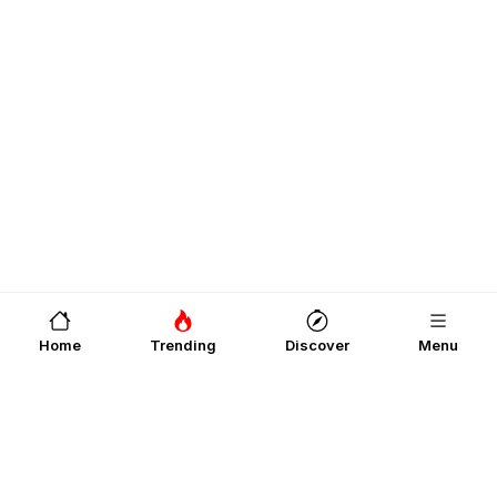
Home
Trending
Discover
Menu
Kirim Artikel Tamu