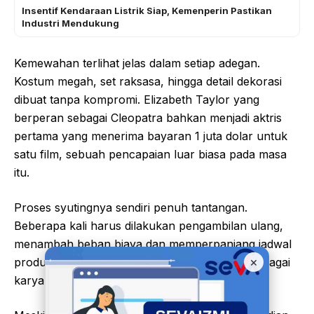
Insentif Kendaraan Listrik Siap, Kemenperin Pastikan
Industri Mendukung
Kemewahan terlihat jelas dalam setiap adegan.
Kostum megah, set raksasa, hingga detail dekorasi
dibuat tanpa kompromi. Elizabeth Taylor yang
berperan sebagai Cleopatra bahkan menjadi aktris
pertama yang menerima bayaran 1 juta dolar untuk
satu film, sebuah pencapaian luar biasa pada masa
itu.
Proses syutingnya sendiri penuh tantangan.
Beberapa kali harus dilakukan pengambilan ulang,
menambah beban biaya dan memperpanjang jadwal
×
produksi. Namun hasil akhirnya tetap diakui sebagai
karya monumental yang sulit ditandingi.