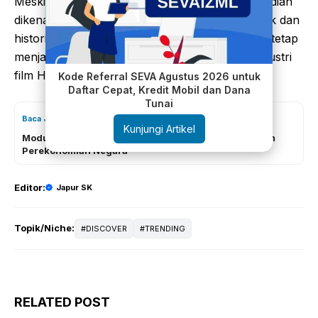
Meski sempat menuai kontroversi, film ini kemudian
dikenang sebagai mahakarya dengan nilai artistik dan
historis yang tinggi. Hingga kini,
Cleopatra
1963 tetap
menjadi simbol kemewahan dan keberanian industri
film Hollywood.
Kode Referral SEVA Agustus 2026 untuk
Daftar Cepat, Kredit Mobil dan Dana
Tunai
Baca Juga
Kunjungi Artikel
Modus Pencucian Uang Lewat Korporasi Mengancam
Perekonomian Negara
Editor:
Japur SK
Topik/Niche:
DISCOVER
TRENDING
RELATED POST