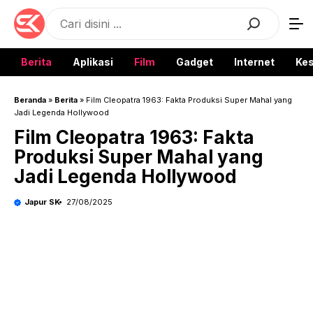
Langsung
Search
ke
isi
Berita
Aplikasi
Film
Gadget
Internet
Ke
Beranda
»
Berita
»
Film Cleopatra 1963: Fakta Produksi Super Mahal yang
Jadi Legenda Hollywood
Film Cleopatra 1963: Fakta
Produksi Super Mahal yang
Jadi Legenda Hollywood
Japur SK
27/08/2025