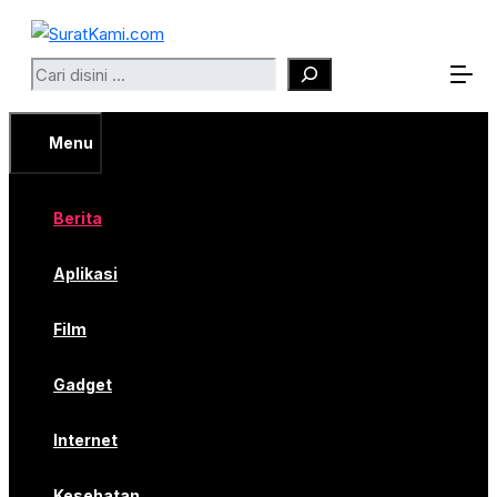
Langsung
ke
Search
isi
Menu
Berita
Aplikasi
Film
Gadget
Internet
Kesehatan