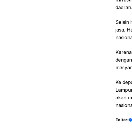
daerah
Selain 
jasa. H
nasiona
Karena
dengan
masyara
Ke depa
Lampung
akan m
nasiona
Editor: