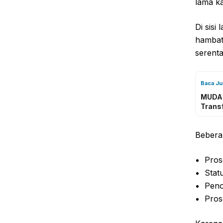
lama k
Di sisi
hambat
serenta
Baca J
MUDAH
Trans
Bebera
Pros
Stat
Peno
Pros