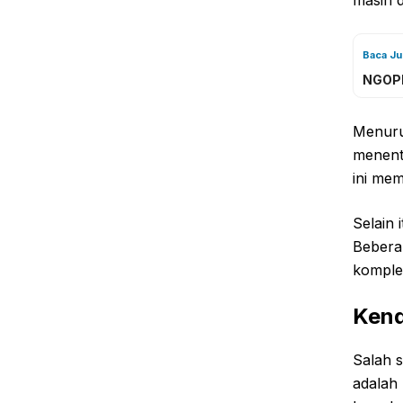
masih 
Baca J
NGOPI
Menuru
menentu
ini mem
Selain 
Bebera
komple
Kend
Salah 
adalah