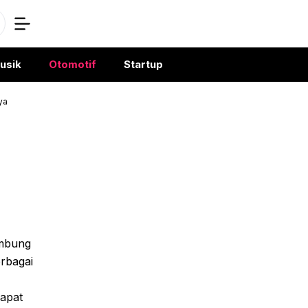
usik
Otomotif
Startup
ya
a
ambung
erbagai
dapat