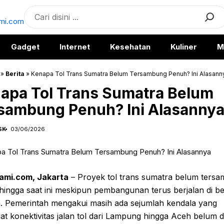
Search
Gadget
Internet
Kesehatan
Kuliner
M
»
Berita
»
Kenapa Tol Trans Sumatra Belum Tersambung Penuh? Ini Alasann
apa Tol Trans Sumatra Belum
sambung Penuh? Ini Alasanny
SK
03/06/2026
ami.com, Jakarta
– Proyek tol trans sumatra belum ters
ingga saat ini meskipun pembangunan terus berjalan di b
h. Pemerintah mengakui masih ada sejumlah kendala yang
t konektivitas jalan tol dari Lampung hingga Aceh belum 