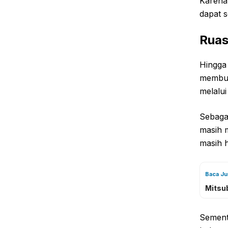
Karena
dapat s
Ruas
Hingga 
membua
melalui 
Sebaga
masih 
masih h
Baca J
Mitsub
Sementa