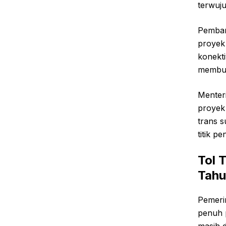
terwuju
Pemban
proyek
konekti
membut
Menter
proyek 
trans 
titik pe
Tol 
Tahu
Pemeri
penuh 