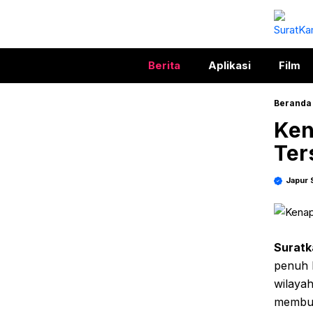
Langsung
ke
isi
Berita
Aplikasi
Film
Beranda
Ken
Ter
Japur 
Suratk
penuh h
wilaya
membua