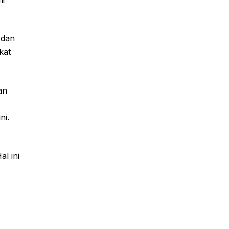
 dan
kat
an
ni.
l ini