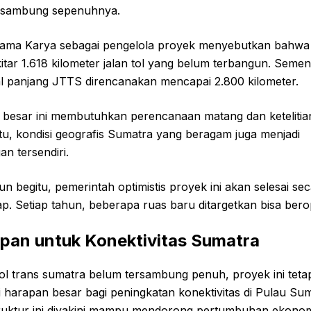
ersambung sepenuhnya.
ama Karya sebagai pengelola proyek menyebutkan bahwa
itar 1.618 kilometer jalan tol yang belum terbangun. Semen
tal panjang JTTS direncanakan mencapai 2.800 kilometer.
besar ini membutuhkan perencanaan matang dan ketelitian 
itu, kondisi geografis Sumatra yang beragam juga menjadi
an tersendiri.
n begitu, pemerintah optimistis proyek ini akan selesai se
p. Setiap tahun, beberapa ruas baru ditargetkan bisa bero
pan untuk Konektivitas Sumatra
ol trans sumatra belum tersambung penuh, proyek ini teta
 harapan besar bagi peningkatan konektivitas di Pulau Sum
truktur ini diyakini mampu mendorong pertumbuhan ekono