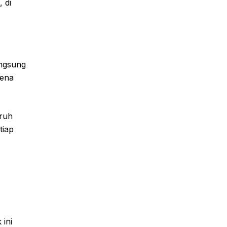
 di
angsung
rena
uruh
tiap
 ini