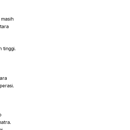
 masih
tara
tinggi.
cara
perasi.
p
atra.
mi