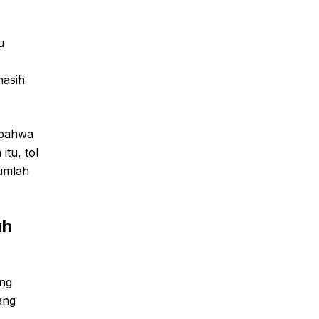
u
masih
 bahwa
itu, tol
jumlah
uh
ung
ang