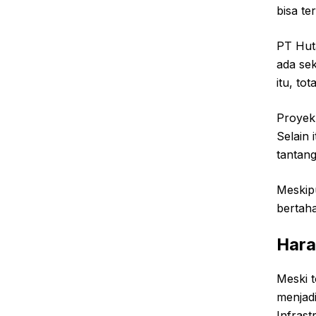
bisa t
PT Hut
ada sek
itu, to
Proyek 
Selain 
tantang
Meskipu
bertaha
Hara
Meski t
menjadi
Infras