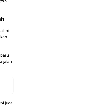
oyek
ah
l ini
ukan
nbaru
a jalan
ol juga