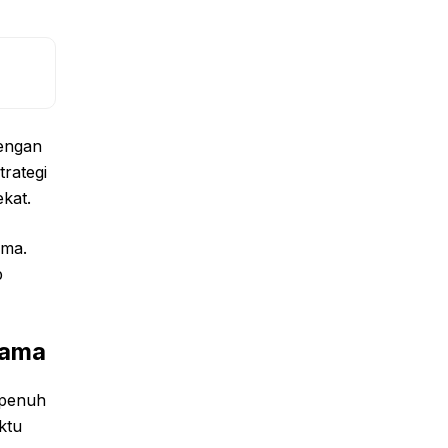
engan
trategi
kat.
ama.
p
tama
 penuh
ktu