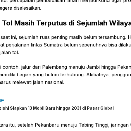
 itu, percepatan pembebasan lahan menjadi kunci agar pr
egera diselesaikan.
 Tol Masih Terputus di Sejumlah Wilay
saat ini, sejumlah ruas penting masih belum tersambung. Ha
t perjalanan lintas Sumatra belum sepenuhnya bisa dilak
jalan tol.
i contoh, jalur dari Palembang menuju Jambi hingga Peka
memiliki bagian yang belum terhubung. Akibatnya, penggun
arus melewati jalan nasional.
uga
ishi Siapkan 13 Mobil Baru hingga 2031 di Pasar Global
ra itu, setelah Pekanbaru menuju Tebing Tinggi, jaringan t