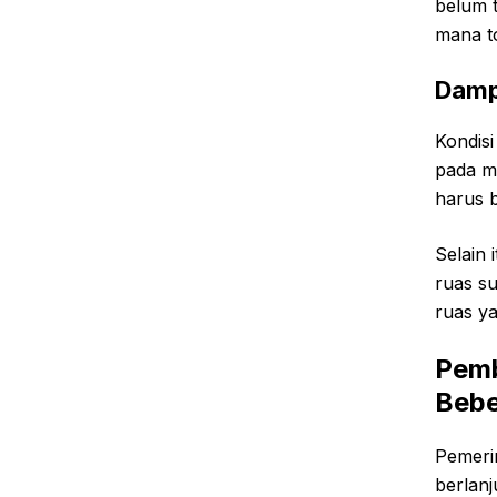
belum t
mana t
Damp
Kondis
pada ma
harus b
Selain 
ruas s
ruas ya
Pemb
Bebe
Pemeri
berlanj