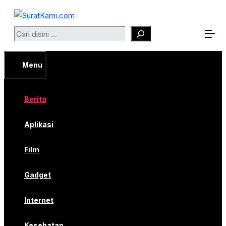
Langsung
ke
Search
isi
Menu
Berita
Aplikasi
Film
Gadget
Internet
Kesehatan