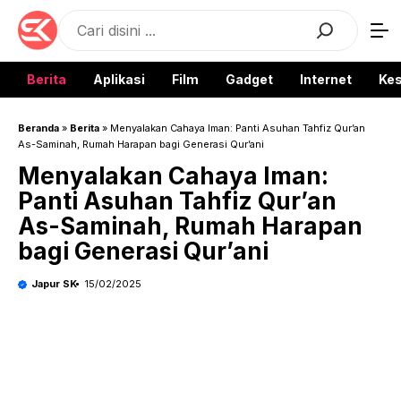
Langsung
Search
ke
isi
Berita
Aplikasi
Film
Gadget
Internet
Ke
Beranda
»
Berita
»
Menyalakan Cahaya Iman: Panti Asuhan Tahfiz Qur’an
As-Saminah, Rumah Harapan bagi Generasi Qur’ani
Menyalakan Cahaya Iman:
Panti Asuhan Tahfiz Qur’an
As-Saminah, Rumah Harapan
bagi Generasi Qur’ani
Japur SK
15/02/2025