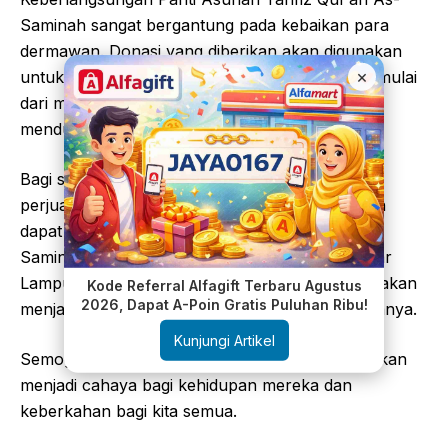
Saminah sangat bergantung pada kebaikan para
dermawan. Donasi yang diberikan akan digunakan
×
untuk memenuhi kebutuhan dasar anak-anak, mulai
dari makanan, pendidikan, hingga fasilitas yang
mendukung proses pembelajaran mereka.
Bagi siapa saja yang ingin turut serta dalam
perjuangan mencetak generasi Qur’ani, bantuan
dapat disalurkan langsung ke Panti Asuhan As-
Saminah di Jalan Samratulangi, Kedaton, Bandar
Lampung. Setiap sumbangan, sekecil apa pun, akan
Kode Referral Alfagift Terbaru Agustus
2026, Dapat A-Poin Gratis Puluhan Ribu!
menjadi amal jariyah yang terus mengalir pahalanya.
Kunjungi Artikel
Semoga setiap langkah kebaikan yang kita lakukan
menjadi cahaya bagi kehidupan mereka dan
keberkahan bagi kita semua.