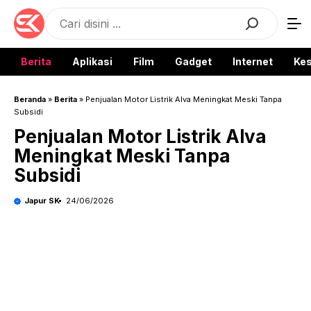
Langsung
Search
ke
isi
Berita
Aplikasi
Film
Gadget
Internet
Ke
Beranda
»
Berita
»
Penjualan Motor Listrik Alva Meningkat Meski Tanpa
Subsidi
Penjualan Motor Listrik Alva
Meningkat Meski Tanpa
Subsidi
Japur SK
24/06/2026