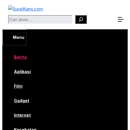
Langsung
ke
Search
isi
Menu
Berita
Aplikasi
Film
Gadget
Internet
Kesehatan