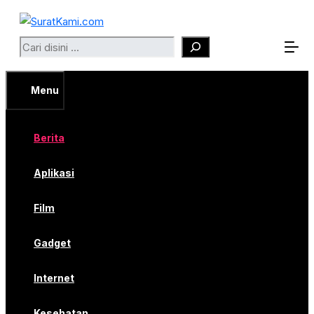
Langsung
ke
Search
isi
Menu
Berita
Aplikasi
Film
Gadget
Internet
Kesehatan