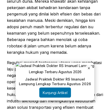
seluruh dunia. Mereka khawatir akan kehilangan
pekerjaan akibat kehadiran kendaraan tanpa
pengemudi yang dinilai lebih efisien dan bebas dari
kesalahan manusia. Meski demikian, hingga kini
adopsi penuh masih terbentur regulasi dan isu
keamanan yang belum sepenuhnya terselesaikan.
Beberapa negara bahkan menolak uji coba
robotaxi di jalan umum karena belum adanya
kerangka hukum yang memadai.
Regulasi menjadi tantangan utama yang membatasi
×
laju pertumbuhan industri robotaxi. Di banyak
negara, otoritas masih ragu memberikan izin
Jadwal Praktek Dokter RS Imanuel
operasi secara luas karena kekhawatiran atas
Lampung Lengkap Terbaru Agustus 2026
keselamatan, asuransi, serta tanggung jawab
Kunjungi Artikel
hukum jika terjadi kecelakaan. Namun, tekanan dari
industri teknologi dan meningkatnya kebutuhan
akan solusi transportasi yang efisien membuat