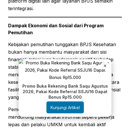
platform digital lain agar layanan BPJS semakin
terintegrasi.
Dampak Ekonomi dan Sosial dari Program
Pemutihan
Kebijakan pemutihan tunggakan BPJS Kesehatan
bukan hanya membantu masyarakat dari sisi
finansial, tetapi juga berdampak positif terhadap
×
stabilitas sosial dan ekonomi. Dengan
meningkatnya jumlah peserta aktif, beban biaya
kesehatan dapat tersebar lebih merata, sementara
Promo Buka Rekening Bank Saqu Agustus
fasilitas kesehatan memperoleh dukungan finansial
2026, Pakai Kode Referral SSJU16 Dapat
Bonus Rp15.000
yang lebih kuat.
Kunjungi Artikel
Pemerintah juga menilai bahwa langkah ini bisa
mendorong masyarakat informal seperti pekerja
lepas dan pelaku UMKM untuk kembali aktif