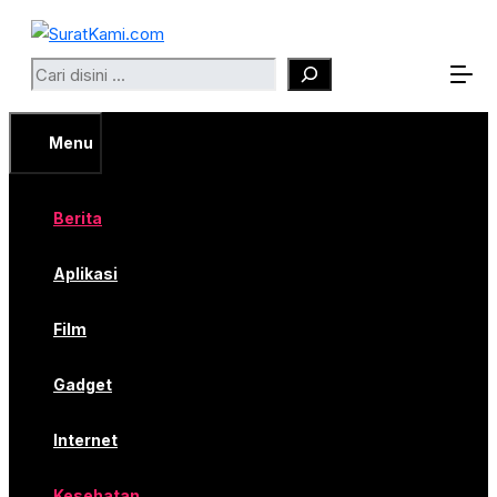
Langsung
ke
Search
isi
Menu
Berita
Aplikasi
Film
Gadget
Internet
Kesehatan