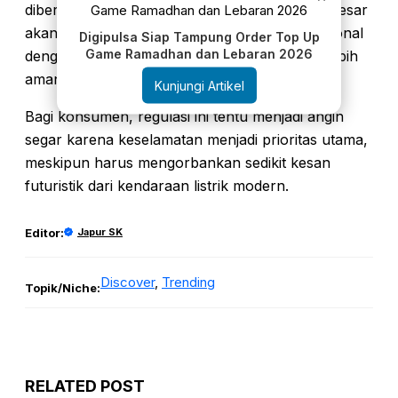
diberlakukan, industri otomotif kemungkinan besar
akan kembali mengutamakan desain konvensional
Digipulsa Siap Tampung Order Top Up
Game Ramadhan dan Lebaran 2026
dengan penyesuaian teknologi darurat yang lebih
aman.
Kunjungi Artikel
Bagi konsumen, regulasi ini tentu menjadi angin
segar karena keselamatan menjadi prioritas utama,
meskipun harus mengorbankan sedikit kesan
futuristik dari kendaraan listrik modern.
Editor:
Japur SK
Discover
, 
Trending
Topik/Niche:
RELATED POST