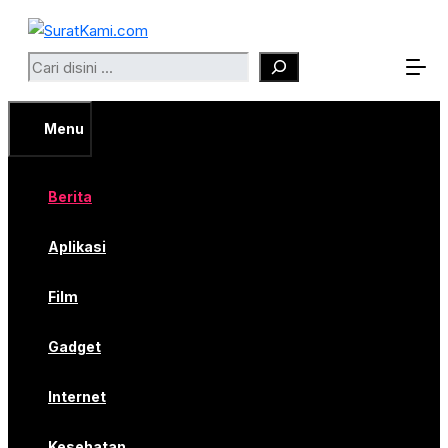
Langsung
ke
Search
isi
Menu
Berita
Aplikasi
Film
Gadget
Internet
Kesehatan