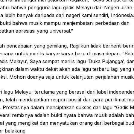
ahui bahwa pengguna lagu gadis Melayu dari Negeri Jiran
a lebih banyak daripada dari negeri kami sendiri, Indonesia.
 bukti bahwa musik mampu menjembatani perbedaan dan
tkan apresiasi yang universal.”
ah pencapaian yang gemilang, Ragilkun tidak berhenti berin
ncana untuk merilis karya-karya baru di masa depan. “Set
adis Melayu’, Saya sempat merilis lagu ‘Duka Pujangga’, da
kinan dalam waktu dekat akan ada lagu terbaru lagi yang 
ksi. Mohon doanya saja untuk kelanjutan perjalanan musik
i lagu Melayu, terutama yang berasal dari label independe
n, telah mendapatkan respon positif dari para penikmat mu
. Prestasinya dalam menciptakan sukses dari lagu “Gadis 
 versi remixnya adalah bukti nyata bahwa musik adalah ba
sal yang mengikat dan menyatukan orang dari berbagai bu
ar belakang.