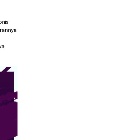
onis
irannya
ya