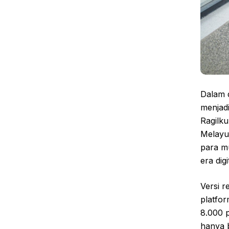
Dalam 
menjad
Ragilku
Melayu”
para m
era digi
Versi r
platfor
8.000 p
hanya b