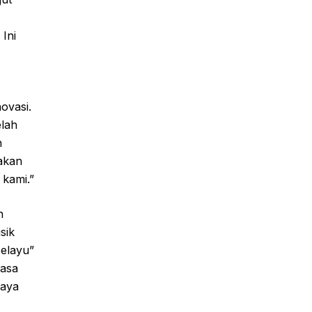
 Ini
ovasi.
elah
n
akan
 kami.”
n
sik
Melayu”
hasa
daya