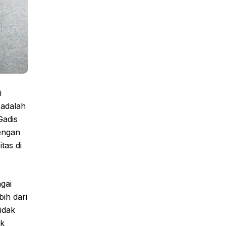
i
 adalah
Gadis
dengan
tas di
agai
bih dari
idak
uk