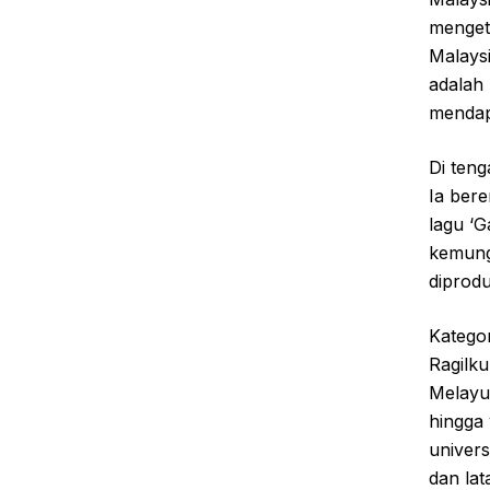
menget
Malaysi
adalah
mendapa
Di teng
Ia bere
lagu ‘G
kemung
diprodu
Kategor
Ragilku
Melayu
hingga
univer
dan lat