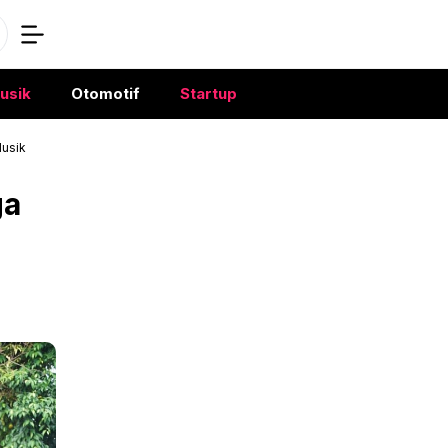
usik
Otomotif
Startup
Musik
ga