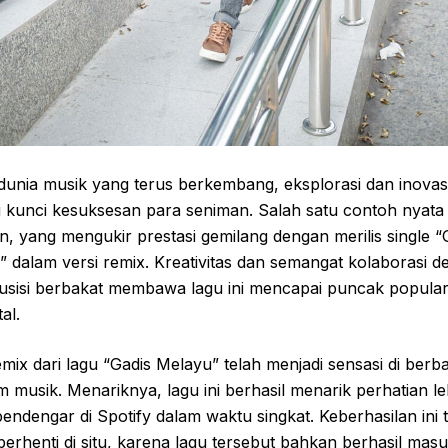
dunia musik yang terus berkembang, eksplorasi dan inovas
i kunci kesuksesan para seniman. Salah satu contoh nyata
n, yang mengukir prestasi gemilang dengan merilis single “
 dalam versi remix. Kreativitas dan semangat kolaborasi 
usisi berbakat membawa lagu ini mencapai puncak populari
tal.
emix dari lagu “Gadis Melayu” telah menjadi sensasi di berb
m musik. Menariknya, lagu ini berhasil menarik perhatian le
endengar di Spotify dalam waktu singkat. Keberhasilan ini t
erhenti di situ, karena lagu tersebut bahkan berhasil mas