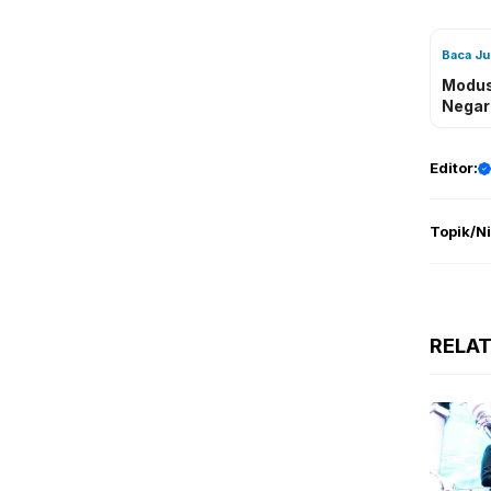
Baca J
Modus
Negar
Editor:
Topik/N
RELA