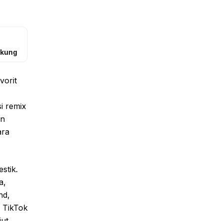
ukung
vorit
i remix
an
ara
stik.
a,
nd,
r TikTok
jut