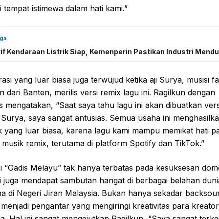
i tempat istimewa dalam hati kami.”
uga
if Kendaraan Listrik Siap, Kemenperin Pastikan Industri Mend
asi yang luar biasa juga terwujud ketika aji Surya, musisi fa
n dari Banten, merilis versi remix lagu ini. Ragilkun dengan
s mengatakan, “Saat saya tahu lagu ini akan dibuatkan vers
i Surya, saya sangat antusias. Semua usaha ini menghasilk
 yang luar biasa, karena lagu kami mampu memikat hati p
 musik remix, terutama di platform Spotify dan TikTok.”
i “Gadis Melayu” tak hanya terbatas pada kesuksesan dome
i juga mendapat sambutan hangat di berbagai belahan duni
ma di Negeri Jiran Malaysia. Bukan hanya sekadar backsou
i menjadi pengantar yang mengiringi kreativitas para kreato
a. Hal ini sangat mengejutkan Ragilkun, “Saya sangat terke