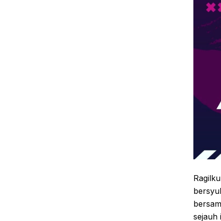
Ragilku
bersyuk
bersam
sejauh 