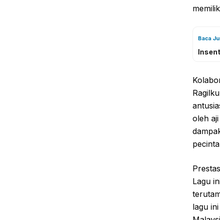
memilik
Baca J
Insent
Kolabor
Ragilku
antusia
oleh aj
dampak
pecinta
Prestas
Lagu in
teruta
lagu in
Malaysi