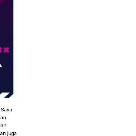
 “Saya
kan
ian
an juga