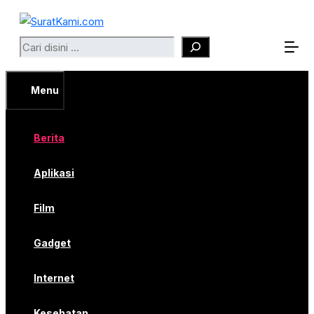
Langsung
ke
Search
isi
Menu
Berita
Aplikasi
Film
Gadget
Internet
Kesehatan