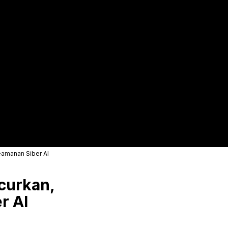
eamanan Siber AI
curkan,
r AI