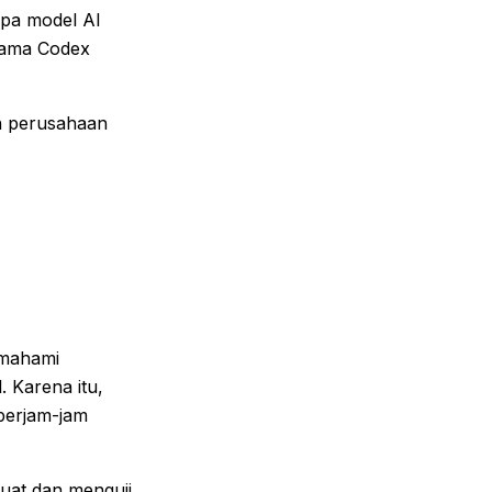
pa model AI
nama Codex
n perusahaan
emahami
. Karena itu,
berjam-jam
uat dan menguji