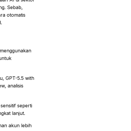
ng. Sebab,
ra otomatis
.
 menggunakan
untuk
u, GPT-5.5 with
w, analisis
nsitif seperti
gkat lanjut.
nan akun lebih