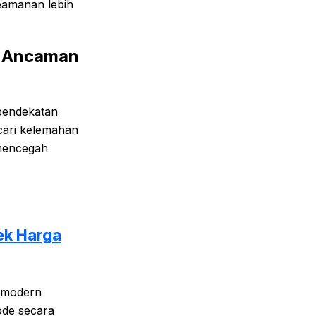
eamanan lebih
i Ancaman
pendekatan
ncari kelemahan
 mencegah
ek Harga
 modern
de secara