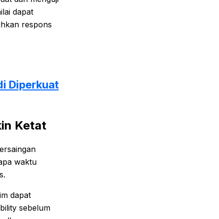
lai dapat
hkan respons
i Diperkuat
in Ketat
persaingan
rapa waktu
s.
aim dapat
ility sebelum