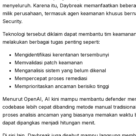
menyeluruh. Karena itu, Daybreak memanfaatkan bebera
milik perusahaan, termasuk agen keamanan khusus ber
Security.
Teknologi tersebut diklaim dapat membantu tim keamana
melakukan berbagai tugas penting seperti:
Mengidentifikasi kerentanan tersembunyi
Memvalidasi patch keamanan
Menganalisis sistem yang belum dikenal
Mempercepat proses remediasi
Memprioritaskan ancaman berisiko tinggi
Menurut OpenAI, AI kini mampu membantu defender m
codebase lebih cepat dibanding metode manual tradisional
proses analisis ancaman yang biasanya memakan waktu 
dapat dipangkas menjadi hitungan menit.
Di sisi lain, Daybreak juga disebut mampu langsung memb