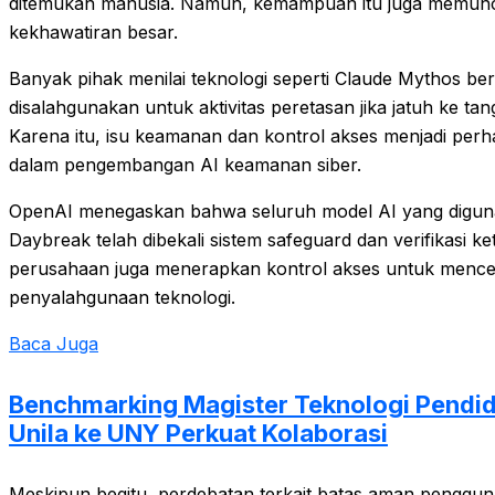
ditemukan manusia. Namun, kemampuan itu juga memun
kekhawatiran besar.
Banyak pihak menilai teknologi seperti Claude Mythos ber
disalahgunakan untuk aktivitas peretasan jika jatuh ke ta
Karena itu, isu keamanan dan kontrol akses menjadi perh
dalam pengembangan AI keamanan siber.
OpenAI menegaskan bahwa seluruh model AI yang digu
Daybreak telah dibekali sistem safeguard dan verifikasi keta
perusahaan juga menerapkan kontrol akses untuk menc
penyalahgunaan teknologi.
Baca Juga
Benchmarking Magister Teknologi Pendid
Unila ke UNY Perkuat Kolaborasi
Meskipun begitu, perdebatan terkait batas aman pengguna