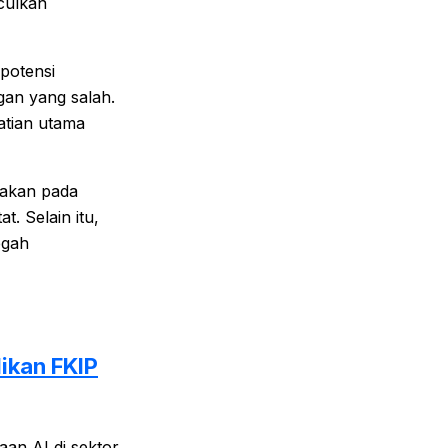
culkan
potensi
ngan yang salah.
atian utama
nakan pada
t. Selain itu,
egah
ikan FKIP
an AI di sektor