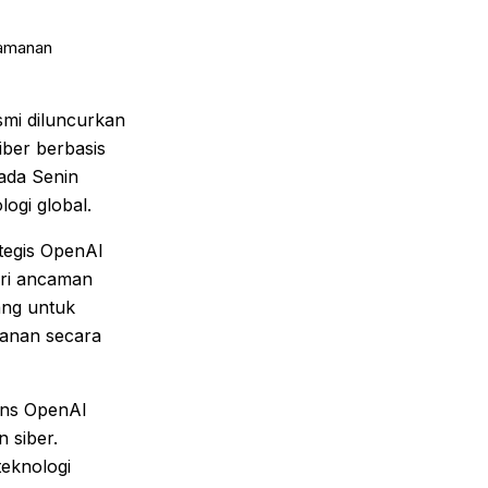
mi diluncurkan
iber berbasis
pada Senin
logi global.
tegis OpenAI
ari ancaman
ang untuk
anan secara
pons OpenAI
 siber.
teknologi