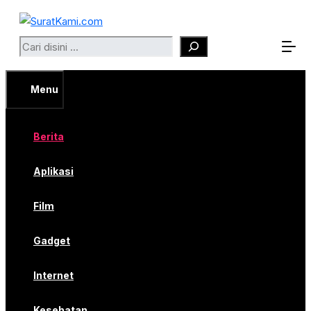
Langsung
ke
Search
isi
Menu
Berita
Aplikasi
Film
Gadget
Internet
Kesehatan