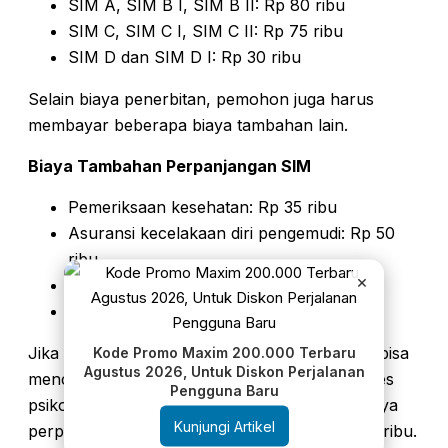
SIM A, SIM B I, SIM B II: Rp 80 ribu
SIM C, SIM C I, SIM C II: Rp 75 ribu
SIM D dan SIM D I: Rp 30 ribu
Selain biaya penerbitan, pemohon juga harus
membayar beberapa biaya tambahan lain.
Biaya Tambahan Perpanjangan SIM
Pemeriksaan kesehatan: Rp 35 ribu
Asuransi kecelakaan diri pengemudi: Rp 50
ribu
×
Tes psikologi di lokasi: Rp 100 ribu
Tes psikologi online ePPsi: Rp 77.500
Jika dihitung total, biaya perpanjangan SIM A bisa
Kode Promo Maxim 200.000 Terbaru
Agustus 2026, Untuk Diskon Perjalanan
mencapai Rp 265 ribu apabila menggunakan tes
Pengguna Baru
psikologi langsung di lokasi. Sementara itu, biaya
Kunjungi Artikel
perpanjangan SIM C mencapai sekitar Rp 260 ribu.