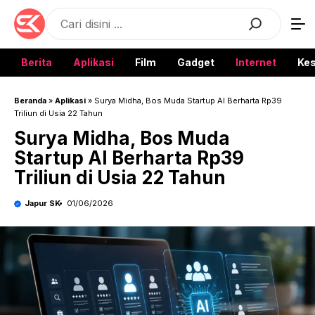
Langsung
Search
ke
isi
Berita
Aplikasi
Film
Gadget
Internet
Ke
Beranda
»
Aplikasi
»
Surya Midha, Bos Muda Startup AI Berharta Rp39
Triliun di Usia 22 Tahun
Surya Midha, Bos Muda
Startup AI Berharta Rp39
Triliun di Usia 22 Tahun
Japur SK
01/06/2026