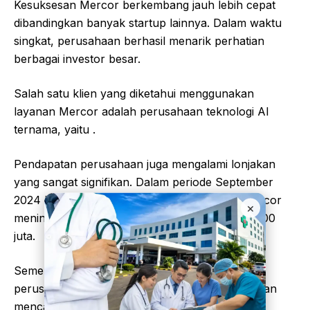
Kesuksesan Mercor berkembang jauh lebih cepat
dibandingkan banyak startup lainnya. Dalam waktu
singkat, perusahaan berhasil menarik perhatian
berbagai investor besar.
Salah satu klien yang diketahui menggunakan
layanan Mercor adalah perusahaan teknologi AI
ternama, yaitu .
Pendapatan perusahaan juga mengalami lonjakan
yang sangat signifikan. Dalam periode September
2024 hingga September 2025, pendapatan Mercor
×
meningkat dari sekitar US$2 juta menjadi US$500
juta.
Sementara itu, sepanjang tahun sebelumnya
perusahaan dilaporkan menghasilkan pendapatan
mencapai US$760 juta. Angka tersebut