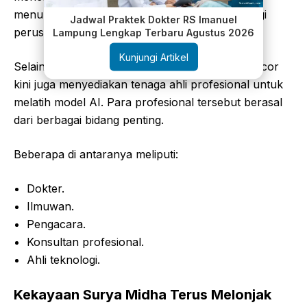
menunjukkan pertumbuhan yang luar biasa bagi
Jadwal Praktek Dokter RS Imanuel
perusahaan yang masih tergolong muda.
Lampung Lengkap Terbaru Agustus 2026
Kunjungi Artikel
Selain membantu perekrutan tenaga kerja, Mercor
kini juga menyediakan tenaga ahli profesional untuk
melatih model AI. Para profesional tersebut berasal
dari berbagai bidang penting.
Beberapa di antaranya meliputi:
Dokter.
Ilmuwan.
Pengacara.
Konsultan profesional.
Ahli teknologi.
Kekayaan Surya Midha Terus Melonjak